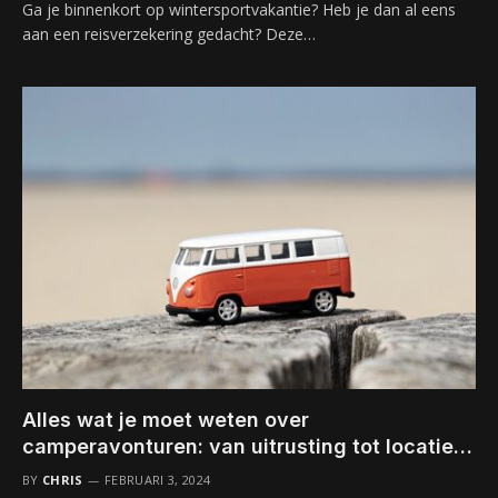
Ga je binnenkort op wintersportvakantie? Heb je dan al eens
aan een reisverzekering gedacht? Deze…
Alles wat je moet weten over
camperavonturen: van uitrusting tot locaties,
duurzaamheid en kooktips
BY
CHRIS
FEBRUARI 3, 2024