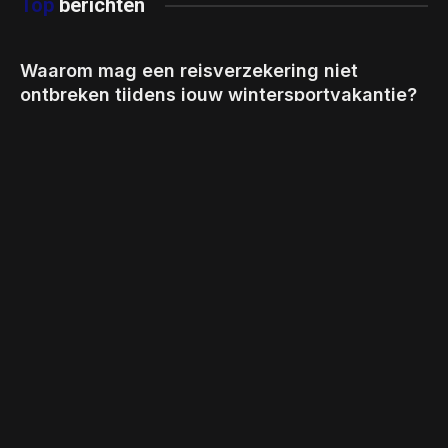
Top
berichten
Waarom mag een reisverzekering niet
ontbreken tijdens jouw wintersportvakantie?
BY
CHRIS
JANUARI 16, 2024
De onverwachte elegantie van flip flops