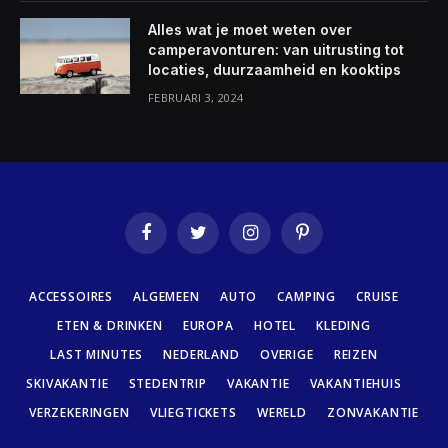
Alles wat je moet weten over
camperavonturen: van uitrusting tot
locaties, duurzaamheid en kooktips
FEBRUARI 3, 2024
Facebook
Twitter
Instagram
Pinterest
ACCESSOIRES
ALGEMEEN
AUTO
CAMPING
CRUISE
ETEN & DRINKEN
EUROPA
HOTEL
KLEDING
LAST MINUTES
NEDERLAND
OVERIGE
REIZEN
SKIVAKANTIE
STEDENTRIP
VAKANTIE
VAKANTIEHUIS
VERZEKERINGEN
VLIEGTICKETS
WERELD
ZONVAKANTIE