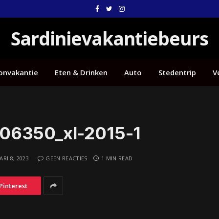
Facebook
Twitter
Instagram
Sardinievakantiebeurs
onvakantie
Eten & Drinken
Auto
Stedentrip
V
06350_xl-2015-1
RI 8, 2023
GEEN REACTIES
1 MIN READ
Pinterest