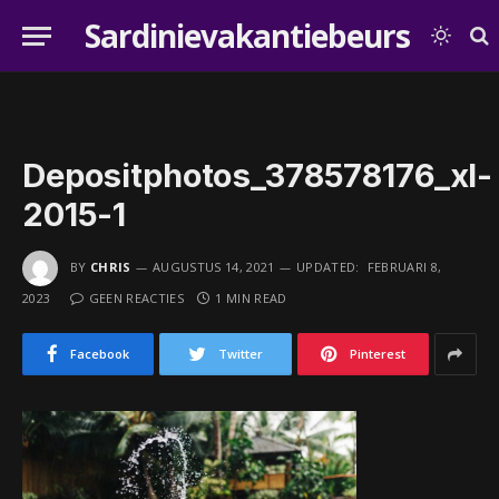
Sardinievakantiebeurs
Depositphotos_378578176_xl-
2015-1
BY
CHRIS
AUGUSTUS 14, 2021
UPDATED:
FEBRUARI 8,
2023
GEEN REACTIES
1 MIN READ
Facebook
Twitter
Pinterest