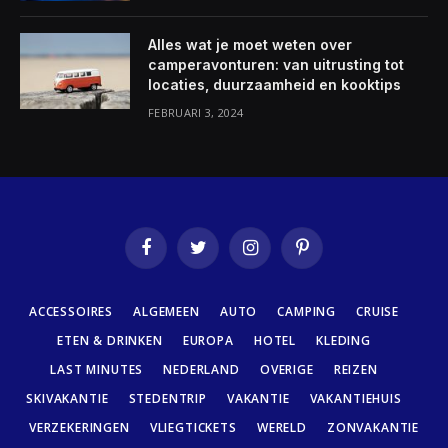
Alles wat je moet weten over
camperavonturen: van uitrusting tot
locaties, duurzaamheid en kooktips
FEBRUARI 3, 2024
Facebook
Twitter
Instagram
Pinterest
ACCESSOIRES
ALGEMEEN
AUTO
CAMPING
CRUISE
ETEN & DRINKEN
EUROPA
HOTEL
KLEDING
LAST MINUTES
NEDERLAND
OVERIGE
REIZEN
SKIVAKANTIE
STEDENTRIP
VAKANTIE
VAKANTIEHUIS
VERZEKERINGEN
VLIEGTICKETS
WERELD
ZONVAKANTIE