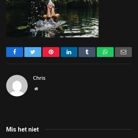
Facebook
Twitter
Pinterest
LinkedIn
Tumblr
WhatsApp
Emai
Chris
Website
Mis het niet